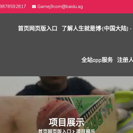
9878592817
Gamej9com@baidu.ag
首页网页版入口
了解人生就是博·(中国大陆) 
全站app服务
注册人
项目展示
首页网页版入口
项目展示