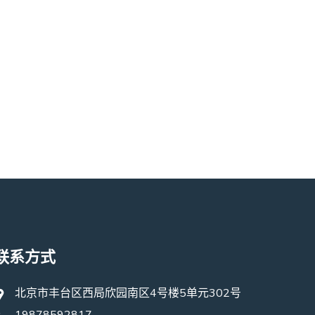
联系方式
北京市丰台区西局欣园南区4号楼5单元302号