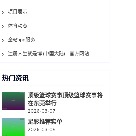
项目展示
体育动态
全站app服务
注册人生就是博·(中国大陆) - 官方网站
热门资讯
顶级篮球赛事顶级篮球赛事将
在东莞举行
2026-03-07
足彩推荐实单
2026-03-05