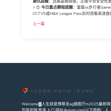
避坑提醒
：远离盗版链接，正版平台安全性
> ⏰
今日重点赛程提醒
：雷霆vs步行者Gam
CCTV5或NBA League Pass实时观看高清
上一篇
Welcome▓人生就是博尊龙ag旗舰厅m2025最新网
页版官网·登录·入口·网址(jkmym.com)以下简称：人