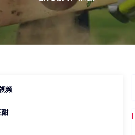
清视频
正酣