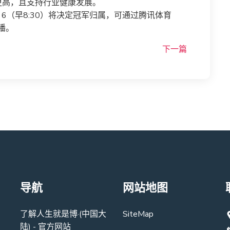
更高，且支持行业健康发展。
e 6（早8:30）将决定冠军归属，可通过腾讯体育
直播。
下一篇
导航
网站地图
了解人生就是博·(中国大
SiteMap
陆) - 官方网站